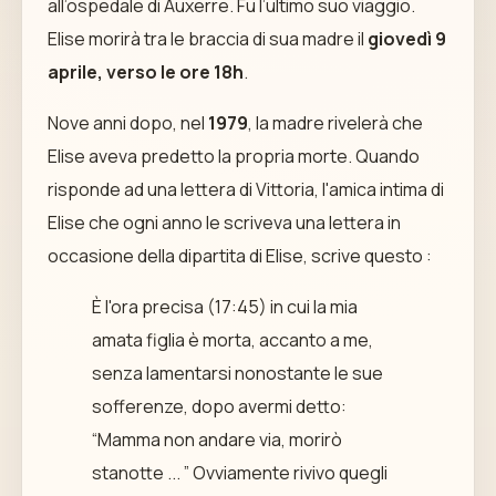
all’ospedale di Auxerre. Fu l’ultimo suo viaggio.
Elise morirà tra le braccia di sua madre il
giovedì 9
aprile, verso le ore 18h
.
Nove anni dopo, nel
1979
, la madre rivelerà che
Elise aveva predetto la propria morte. Quando
risponde ad una lettera di Vittoria, l'amica intima di
Elise che ogni anno le scriveva una lettera in
occasione della dipartita di Elise, scrive questo :
È l'ora precisa (17:45) in cui la mia
amata figlia è morta, accanto a me,
senza lamentarsi nonostante le sue
sofferenze, dopo avermi detto:
“Mamma non andare via, morirò
stanotte ... ” Ovviamente rivivo quegli