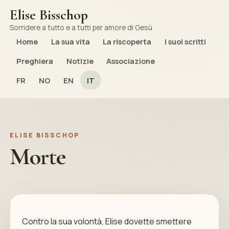
Elise Bisschop
Sorridere a tutto e a tutti per amore di Gesù
Home
La sua vita
La riscoperta
I suoi scritti
Preghiera
Notizie
Associazione
FR
NO
EN
IT
ELISE BISSCHOP
Morte
Contro la sua volontà, Elise dovette smettere