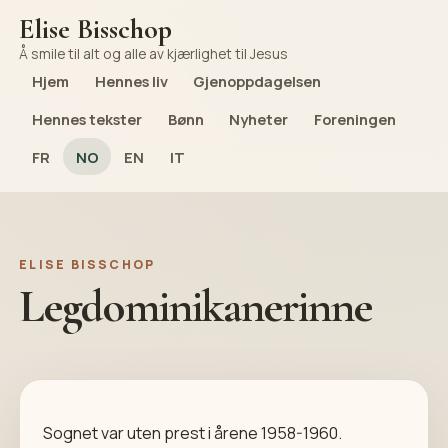
Elise Bisschop
Å smile til alt og alle av kjærlighet til Jesus
Hjem
Hennes liv
Gjenoppdagelsen
Hennes tekster
Bønn
Nyheter
Foreningen
FR
NO
EN
IT
ELISE BISSCHOP
Legdominikanerinne
Sognet var uten prest i årene 1958-1960.