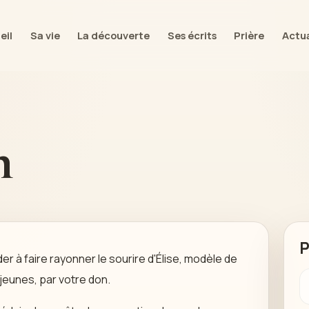
eil
Sa vie
La découverte
Ses écrits
Prière
Actua
n
P
er à faire rayonner le sourire d'Élise, modèle de
 jeunes, par votre don.